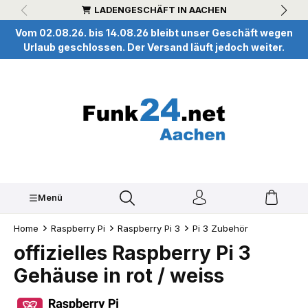
LADENGESCHÄFT IN AACHEN
inhalt springen
Vom 02.08.26. bis 14.08.26 bleibt unser Geschäft wegen
Urlaub geschlossen. Der Versand läuft jedoch weiter.
Menü
Home
Raspberry Pi
Raspberry Pi 3
Pi 3 Zubehör
offizielles Raspberry Pi 3
Gehäuse in rot / weiss