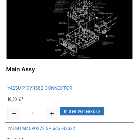
Main Assy
YAESU P1091158B CONNECTOR
18,10 €*
In den Warenkorb
YAESU M4090272 SP 66S-B3627