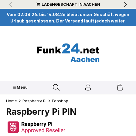
LADENGESCHÄFT IN AACHEN
inhalt springen
Vom 02.08.26. bis 14.08.26 bleibt unser Geschäft wegen
Urlaub geschlossen. Der Versand läuft jedoch weiter.
Menü
Home
Raspberry Pi
Fanshop
Raspberry Pi PIN