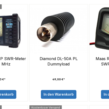
HP SWR-Meter
Diamond DL-50A PL
Maas R
0 MHz
Dummyload
SWR
0 €*
49,00 €*
arenkorb
In den Warenkorb
In
Kostenloser Versand