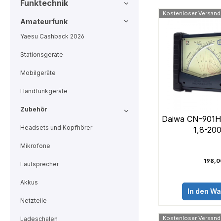
Funktechnik
Kostenloser Versand
Amateurfunk
Yaesu Cashback 2026
Stationsgeräte
Mobilgeräte
Handfunkgeräte
Zubehör
Daiwa CN-901
Headsets und Kopfhörer
1,8-20
Mikrofone
198,0
Lautsprecher
Akkus
In den W
Netzteile
Kostenloser Versand
Ladeschalen