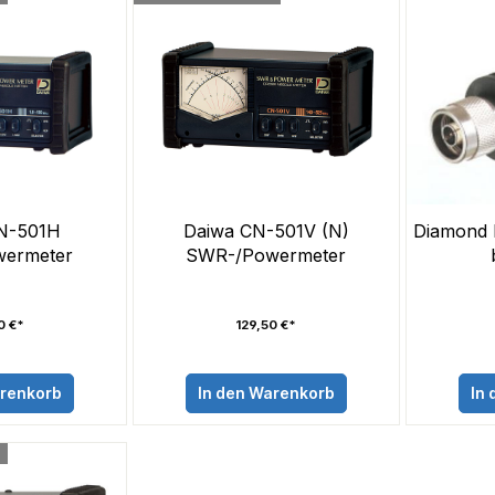
N-501H
Daiwa CN-501V (N)
Diamond
ermeter
SWR-/Powermeter
0 €*
129,50 €*
arenkorb
In den Warenkorb
In