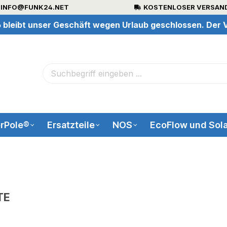
INFO@FUNK24.NET
KOSTENLOSER VERSAND
 bleibt unser Geschäft wegen Urlaub geschlossen. Der V
rPole®
Ersatzteile
NOS
EcoFlow und Sola
TE