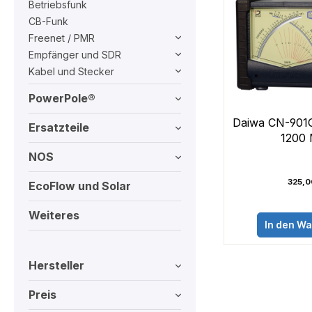
Betriebsfunk
CB-Funk
Freenet / PMR
Empfänger und SDR
Kabel und Stecker
PowerPole®
Daiwa CN-901
Ersatzteile
1200
NOS
325,0
EcoFlow und Solar
Weiteres
In den W
Hersteller
Preis