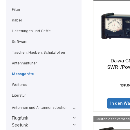
Filter
Kabel
Halterungen und Griffe
Software
Taschen, Hauben, Schutzfolien
Daiwa C
Antennentuner
SWR-/Pow
Messgeräte
Weiteres
139,0
Literatur
In den W
Antennen und Antennenzubehör
Flugfunk
Kostenloser Versand
Seefunk