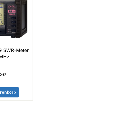
G SWR-Meter
 MHz
0 €*
arenkorb