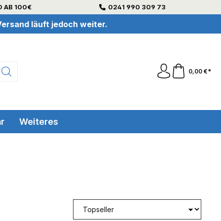
 AB 100€
0241 990 309 73
ersand läuft jedoch weiter.
0,00 €*
r
Weiteres