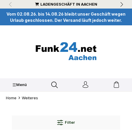
LADENGESCHÄFT IN AACHEN
inhalt springen
Vom 02.08.26. bis 14.08.26 bleibt unser Geschäft wegen
Urlaub geschlossen. Der Versand läuft jedoch weiter.
Menü
Home
Weiteres
Filter