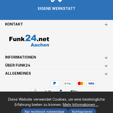
EIGENE WERKSTATT
KONTAKT
INFORMATIONEN
ÜBER FUNK24
ALLGEMEINES
Diese Website verwendet Cookies, um eine bestmögliche
Bestellung widerrufen
Erfahrung bieten zu können.
Mehr Informationen ...
Nur technisch notwendige
Konfigurieren
* Alle Preise inkl. gesetzl. Mehrwertsteuer zzgl.
Versandkosten