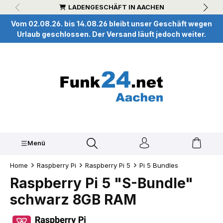
LADENGESCHÄFT IN AACHEN
inhalt springen
Vom 02.08.26. bis 14.08.26 bleibt unser Geschäft wegen
Urlaub geschlossen. Der Versand läuft jedoch weiter.
Menü
Home
Raspberry Pi
Raspberry Pi 5
Pi 5 Bundles
Raspberry Pi 5 "S-Bundle"
schwarz 8GB RAM