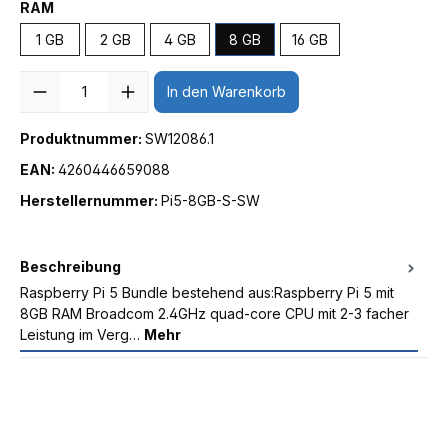
RAM
1 GB
2 GB
4 GB
8 GB
16 GB
Anzahl
In den Warenkorb
Produktnummer:
SW12086.1
EAN:
4260446659088
Herstellernummer:
Pi5-8GB-S-SW
Beschreibung
Raspberry Pi 5 Bundle bestehend aus:Raspberry Pi 5 mit
8GB RAM Broadcom 2.4GHz quad-core CPU mit 2-3 facher
Leistung im Verg…
Mehr