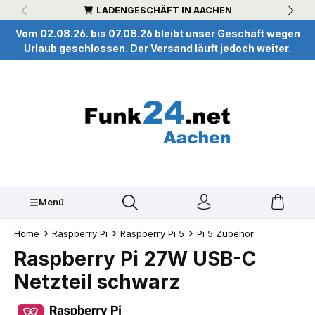
LADENGESCHÄFT IN AACHEN
inhalt springen
Vom 02.08.26. bis 07.08.26 bleibt unser Geschäft wegen
Urlaub geschlossen. Der Versand läuft jedoch weiter.
Menü
Home
Raspberry Pi
Raspberry Pi 5
Pi 5 Zubehör
Raspberry Pi 27W USB-C
Netzteil schwarz