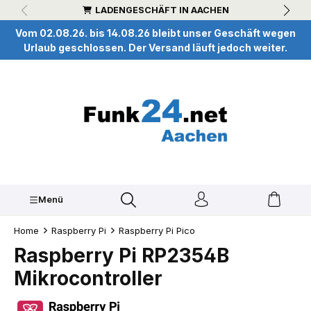
LADENGESCHÄFT IN AACHEN
inhalt springen
Vom 02.08.26. bis 14.08.26 bleibt unser Geschäft wegen
Urlaub geschlossen. Der Versand läuft jedoch weiter.
Menü
Home
Raspberry Pi
Raspberry Pi Pico
Raspberry Pi RP2354B
Mikrocontroller