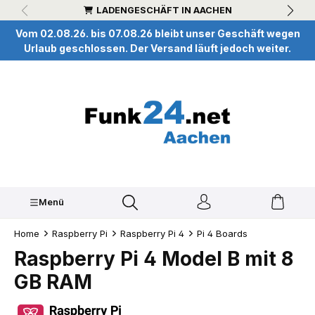
LADENGESCHÄFT IN AACHEN
inhalt springen
Vom 02.08.26. bis 07.08.26 bleibt unser Geschäft wegen
Urlaub geschlossen. Der Versand läuft jedoch weiter.
Menü
Home
Raspberry Pi
Raspberry Pi 4
Pi 4 Boards
Raspberry Pi 4 Model B mit 8
GB RAM