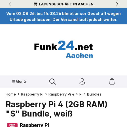
LADENGESCHÄFT IN AACHEN
inhalt springen
Vom 02.08.26. bis 14.08.26 bleibt unser Geschäft wegen
Urlaub geschlossen. Der Versand läuft jedoch weiter.
Menü
Home
Raspberry Pi
Raspberry Pi 4
Pi 4 Bundles
Raspberry Pi 4 (2GB RAM)
"S" Bundle, weiß