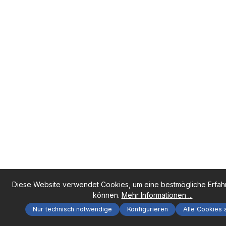
Diese Website verwendet Cookies, um eine bestmögliche Erfah
können.
Mehr Informationen ...
Nur technisch notwendige
Konfigurieren
Alle Cookies 