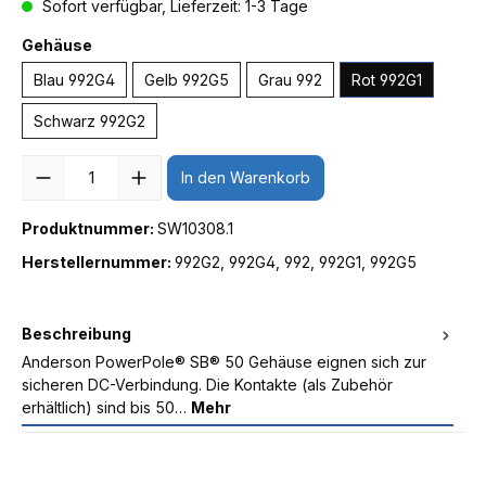
Sofort verfügbar, Lieferzeit: 1-3 Tage
Gehäuse
Blau 992G4
Gelb 992G5
Grau 992
Rot 992G1
Schwarz 992G2
Anzahl
In den Warenkorb
Produktnummer:
SW10308.1
Herstellernummer:
992G2, 992G4, 992, 992G1, 992G5
Beschreibung
Anderson PowerPole® SB® 50 Gehäuse eignen sich zur
sicheren DC-Verbindung. Die Kontakte (als Zubehör
erhältlich) sind bis 50…
Mehr