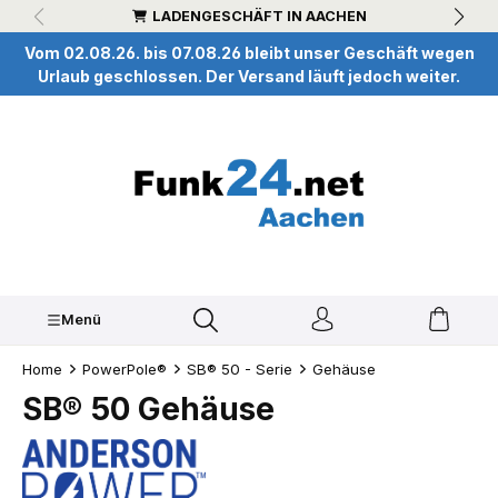
LADENGESCHÄFT IN AACHEN
inhalt springen
Vom 02.08.26. bis 07.08.26 bleibt unser Geschäft wegen
Urlaub geschlossen. Der Versand läuft jedoch weiter.
Menü
Home
PowerPole®
SB® 50 - Serie
Gehäuse
SB® 50 Gehäuse