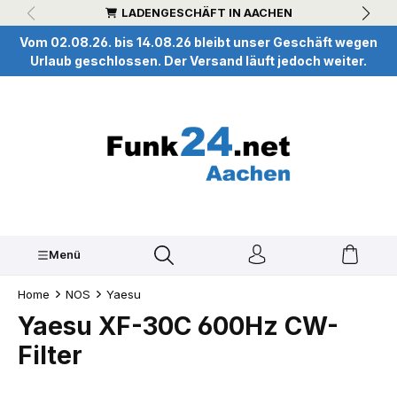
LADENGESCHÄFT IN AACHEN
inhalt springen
Vom 02.08.26. bis 14.08.26 bleibt unser Geschäft wegen
Urlaub geschlossen. Der Versand läuft jedoch weiter.
Menü
Home
NOS
Yaesu
Yaesu XF-30C 600Hz CW-
Filter