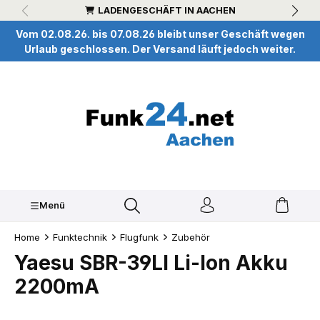
LADENGESCHÄFT IN AACHEN
inhalt springen
Vom 02.08.26. bis 07.08.26 bleibt unser Geschäft wegen
Urlaub geschlossen. Der Versand läuft jedoch weiter.
Menü
Home
Funktechnik
Flugfunk
Zubehör
Yaesu SBR-39LI Li-Ion Akku
2200mA