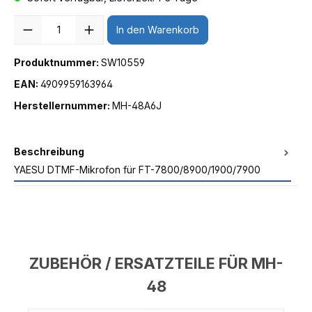
Anzahl
In den Warenkorb
Produktnummer:
SW10559
EAN:
4909959163964
Herstellernummer:
MH-48A6J
Beschreibung
YAESU DTMF-Mikrofon für FT-7800/8900/1900/7900
ZUBEHÖR / ERSATZTEILE FÜR MH-
48