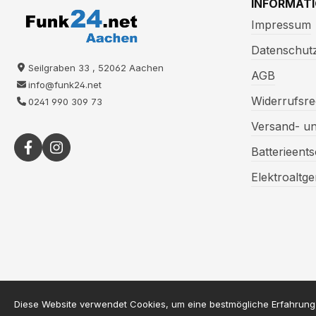
INFORMAT
Impressum
Datenschut
Seilgraben 33 , 52062 Aachen
AGB
info@funk24.net
Widerrufsre
0241 990 309 73
Versand- u
Batterieent
Elektroaltg
* Alle Preise inkl. gesetzl. 
Diese Website verwendet Cookies, um eine bestmögliche Erfahrung