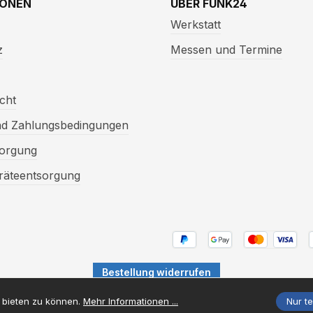
IONEN
ÜBER FUNK24
Werkstatt
z
Messen und Termine
cht
nd Zahlungsbedingungen
sorgung
eräteentsorgung
Bestellung widerrufen
Versandkosten
Mehrwertsteuer zzgl.
und ggf. Nachnahmegebühren, we
 bieten zu können.
Mehr Informationen ...
Nur t