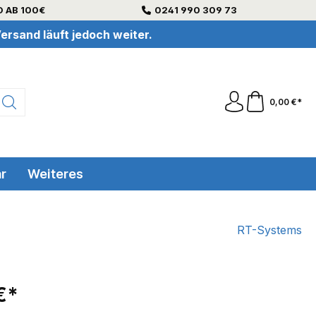
 AB 100€
0241 990 309 73
ersand läuft jedoch weiter.
0,00 €*
r
Weiteres
RT-Systems
€*