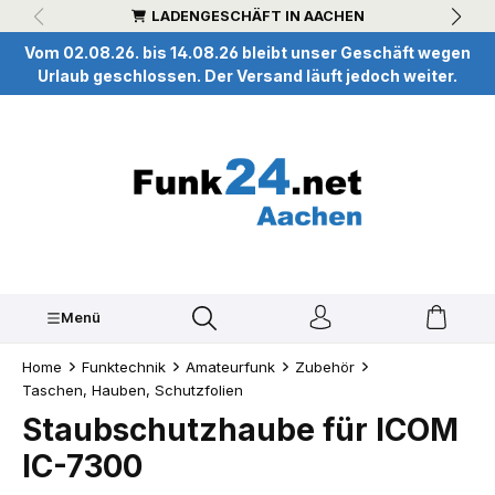
LADENGESCHÄFT IN AACHEN
inhalt springen
Vom 02.08.26. bis 14.08.26 bleibt unser Geschäft wegen
Urlaub geschlossen. Der Versand läuft jedoch weiter.
Menü
Home
Funktechnik
Amateurfunk
Zubehör
Taschen, Hauben, Schutzfolien
Staubschutzhaube für ICOM
IC-7300