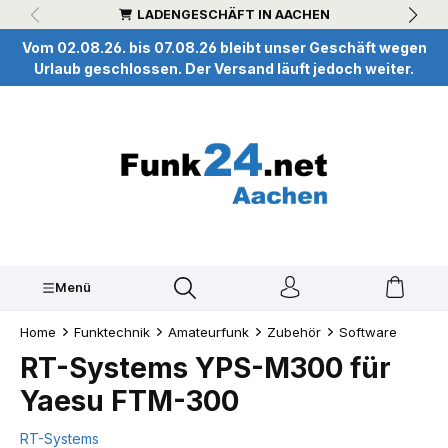
LADENGESCHÄFT IN AACHEN
inhalt springen
Vom 02.08.26. bis 07.08.26 bleibt unser Geschäft wegen
Urlaub geschlossen. Der Versand läuft jedoch weiter.
Menü
Home
Funktechnik
Amateurfunk
Zubehör
Software
RT-Systems YPS-M300 für
Yaesu FTM-300
RT-Systems