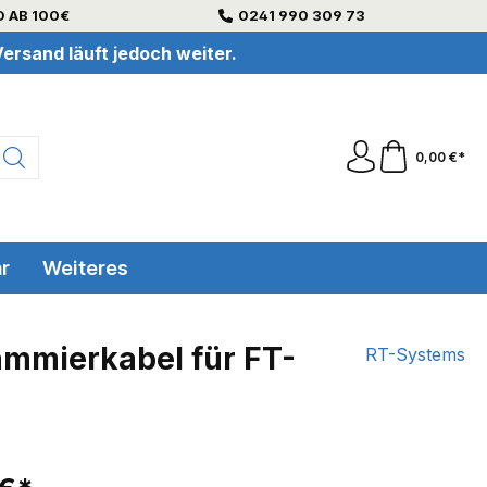
 AB 100€
0241 990 309 73
ersand läuft jedoch weiter.
0,00 €*
r
Weiteres
ammierkabel für FT-
RT-Systems