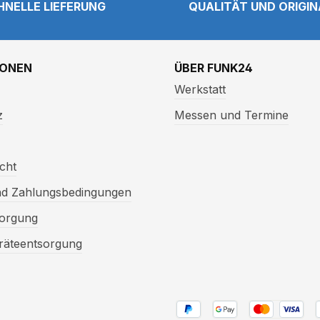
HNELLE LIEFERUNG
QUALITÄT UND ORIGI
IONEN
ÜBER FUNK24
Werkstatt
z
Messen und Termine
cht
nd Zahlungsbedingungen
sorgung
eräteentsorgung