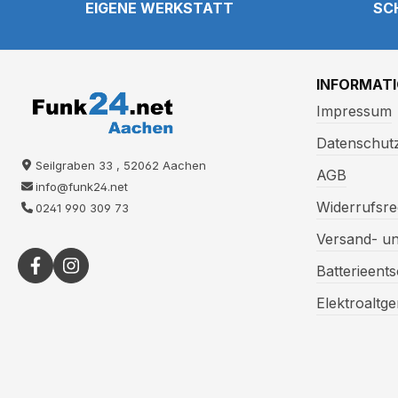
EIGENE WERKSTATT
SC
INFORMAT
Impressum
Datenschut
Seilgraben 33 , 52062 Aachen
AGB
info@funk24.net
Widerrufsre
0241 990 309 73
Versand- u
Batterieent
Elektroaltg