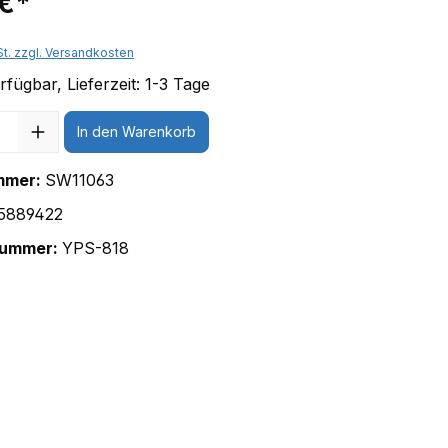
 €*
St. zzgl. Versandkosten
fügbar, Lieferzeit: 1-3 Tage
In den Warenkorb
mmer:
SW11063
5889422
nummer:
YPS-818