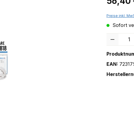
56,40
Preise inkl. Mw
Sofort ver
Anzahl
Produktnu
EAN:
72317
Hersteller