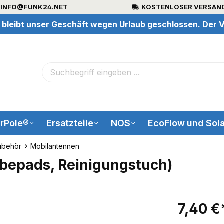
INFO@FUNK24.NET
KOSTENLOSER VERSAND
 bleibt unser Geschäft wegen Urlaub geschlossen. Der V
rPole®
Ersatzteile
NOS
EcoFlow und Sola
ubehör
Mobilantennen
ebepads, Reinigungstuch)
7,40 €