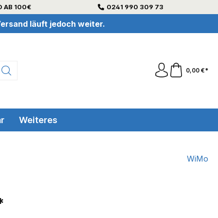
 AB 100€
0241 990 309 73
ersand läuft jedoch weiter.
0,00 €*
r
Weiteres
WiMo
*