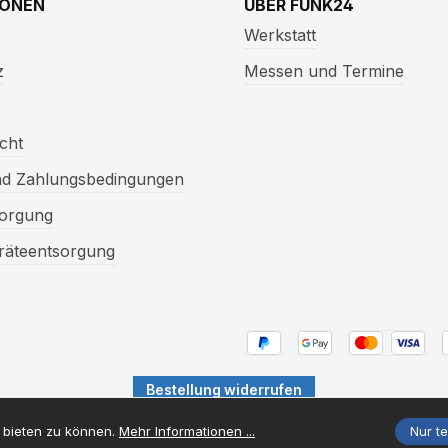
IONEN
ÜBER FUNK24
Werkstatt
z
Messen und Termine
cht
nd Zahlungsbedingungen
sorgung
eräteentsorgung
Bestellung widerrufen
Versandkosten
Mehrwertsteuer zzgl.
und ggf. Nachnahmegebühren, we
 bieten zu können.
Mehr Informationen ...
Nur t