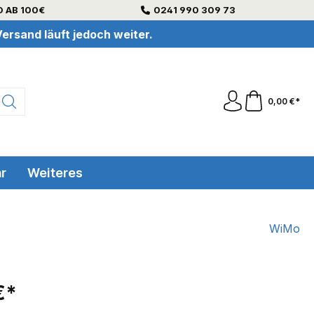
 AB 100€
0241 990 309 73
ersand läuft jedoch weiter.
0,00 €*
r
Weiteres
WiMo
€*