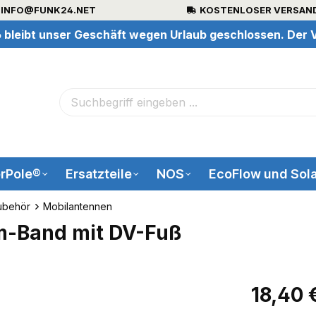
INFO@FUNK24.NET
KOSTENLOSER VERSAND
 bleibt unser Geschäft wegen Urlaub geschlossen. Der V
rPole®
Ersatzteile
NOS
EcoFlow und Sola
ubehör
Mobilantennen
m-Band mit DV-Fuß
18,40 