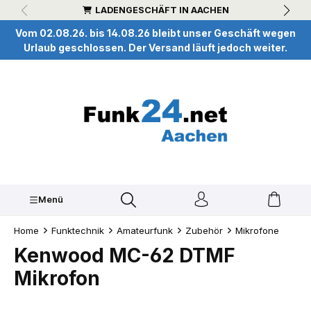
LADENGESCHÄFT IN AACHEN
inhalt springen
Vom 02.08.26. bis 14.08.26 bleibt unser Geschäft wegen
Urlaub geschlossen. Der Versand läuft jedoch weiter.
Menü
Home
Funktechnik
Amateurfunk
Zubehör
Mikrofone
Kenwood MC-62 DTMF
Mikrofon