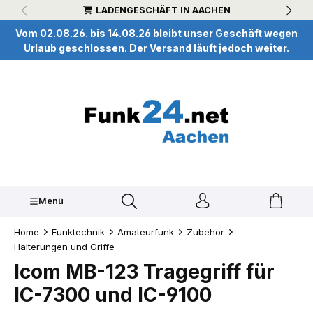
LADENGESCHÄFT IN AACHEN
inhalt springen
Vom 02.08.26. bis 14.08.26 bleibt unser Geschäft wegen
Urlaub geschlossen. Der Versand läuft jedoch weiter.
Menü
Home
Funktechnik
Amateurfunk
Zubehör
Halterungen und Griffe
Icom MB-123 Tragegriff für
IC-7300 und IC-9100