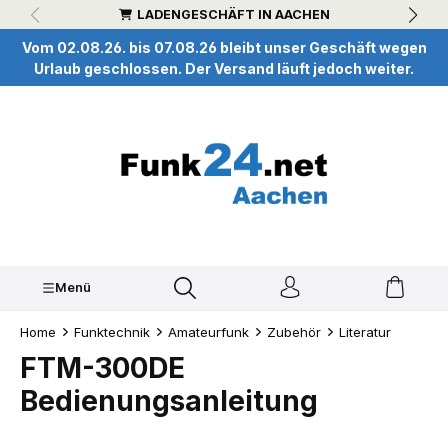
LADENGESCHÄFT IN AACHEN
inhalt springen
Vom 02.08.26. bis 07.08.26 bleibt unser Geschäft wegen
Urlaub geschlossen. Der Versand läuft jedoch weiter.
Menü
Home
Funktechnik
Amateurfunk
Zubehör
Literatur
FTM-300DE
Bedienungsanleitung