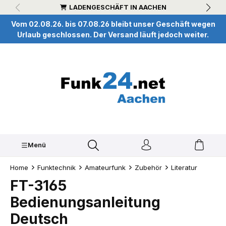
LADENGESCHÄFT IN AACHEN
inhalt springen
Vom 02.08.26. bis 07.08.26 bleibt unser Geschäft wegen
Urlaub geschlossen. Der Versand läuft jedoch weiter.
Menü
Home
Funktechnik
Amateurfunk
Zubehör
Literatur
FT-3165
Bedienungsanleitung
Deutsch