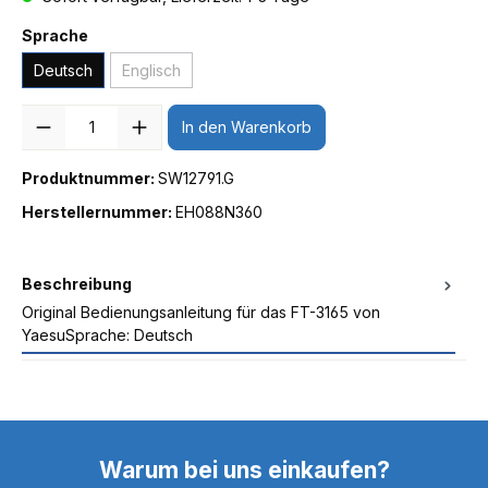
Sprache
Deutsch
Englisch
Anzahl
In den Warenkorb
Produktnummer:
SW12791.G
Herstellernummer:
EH088N360
Beschreibung
Original Bedienungsanleitung für das FT-3165 von
YaesuSprache: Deutsch
Warum bei uns einkaufen?