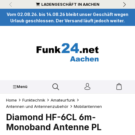
LADENGESCHÄFT IN AACHEN
inhalt springen
Vom 02.08.26. bis 14.08.26 bleibt unser Geschäft wegen
Urlaub geschlossen. Der Versand läuft jedoch weiter.
Menü
Home
Funktechnik
Amateurfunk
Antennen und Antennenzubehör
Mobilantennen
Diamond HF-6CL 6m-
Monoband Antenne PL