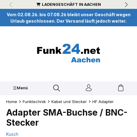
LADENGESCHÄFT IN AACHEN
inhalt springen
Vom 02.08.26. bis 07.08.26 bleibt unser Geschäft wegen
Urlaub geschlossen. Der Versand läuft jedoch weiter.
Menü
Home
Funktechnik
Kabel und Stecker
HF Adapter
Adapter SMA-Buchse / BNC-
Stecker
Kusch