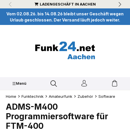
LADENGESCHÄFT IN AACHEN
inhalt springen
Vom 02.08.26. bis 14.08.26 bleibt unser Geschäft wegen
Urlaub geschlossen. Der Versand läuft jedoch weiter.
Menü
Home
Funktechnik
Amateurfunk
Zubehör
Software
ADMS-M400
Programmiersoftware für
FTM-400