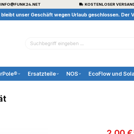
INFO@FUNK24.NET
KOSTENLOSER VERSAND
 bleibt unser Geschäft wegen Urlaub geschlossen. Der V
rPole®
Ersatzteile
NOS
EcoFlow und Sola
ät
2,00 €