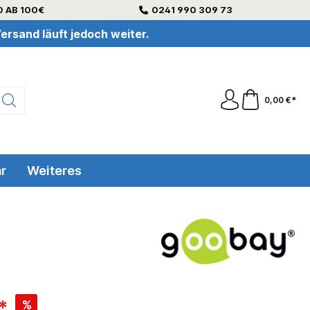
 AB 100€
0241 990 309 73
ersand läuft jedoch weiter.
0,00 €*
r
Weiteres
*
%