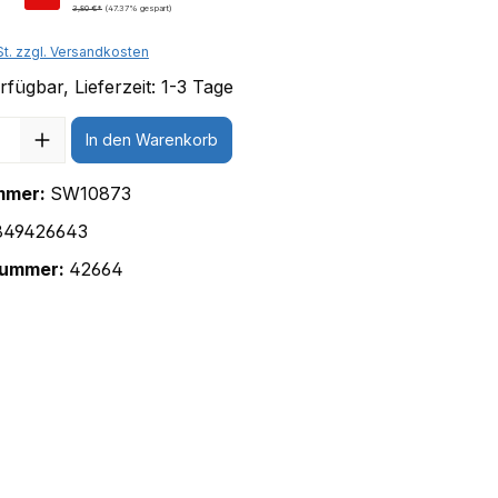
3,80 €*
(47.37% gespart)
St. zzgl. Versandkosten
fügbar, Lieferzeit: 1-3 Tage
In den Warenkorb
mmer:
SW10873
849426643
nummer:
42664